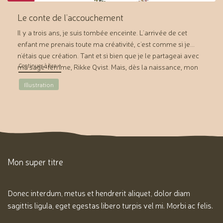
Le conte de l’accouchement
Il y a trois ans, je suis tombée enceinte. L’arrivée de cet
enfant me prenais toute ma créativité, c’est comme si je
n’étais que création. Tant et si bien que je le partageai avec
"Le conte de l’accouchement"
Continuer à lire
→
ma sage-femme, Rikke Qvist. Mais, dès la naissance, mon
feutre se mit à s’agiter et à remplir les pages d’un petit […]
Illustration
Mon super titre
Donec interdum, metus et hendrerit aliquet, dolor diam
sagittis ligula, eget egestas libero turpis vel mi. Morbi ac felis.