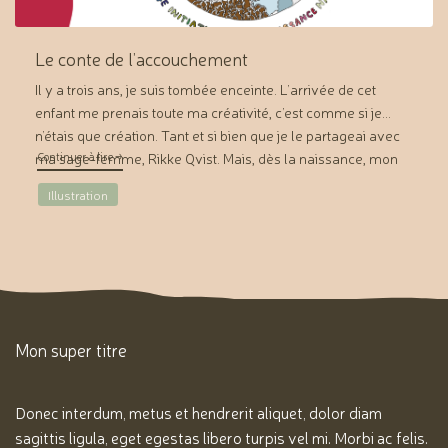
Le conte de l’accouchement
Il y a trois ans, je suis tombée enceinte. L’arrivée de cet
enfant me prenais toute ma créativité, c’est comme si je
n’étais que création. Tant et si bien que je le partageai avec
"Le conte de l’accouchement"
Continuer à lire
→
ma sage-femme, Rikke Qvist. Mais, dès la naissance, mon
feutre se mit à s’agiter et à remplir les pages d’un petit […]
Illustration
Mon super titre
Donec interdum, metus et hendrerit aliquet, dolor diam
sagittis ligula, eget egestas libero turpis vel mi. Morbi ac felis.